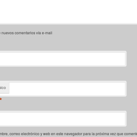
e nuevos comentarios vía e-mail
nico
*
bre, correo electrónico y web en este navegador para la próxima vez que coment