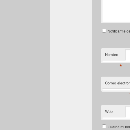
Notificarme d
Nombre
*
Correo electró
Web
Guarda mi nom