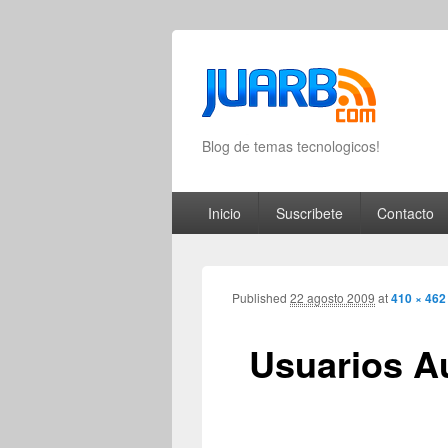
Blog de temas tecnologicos!
Primary menu
Skip to primary content
Skip to secondary content
Inicio
Suscribete
Contacto
Published
22 agosto 2009
at
410 × 462
Usuarios A