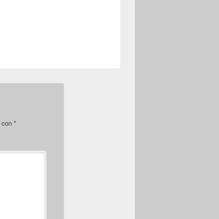
s con
*