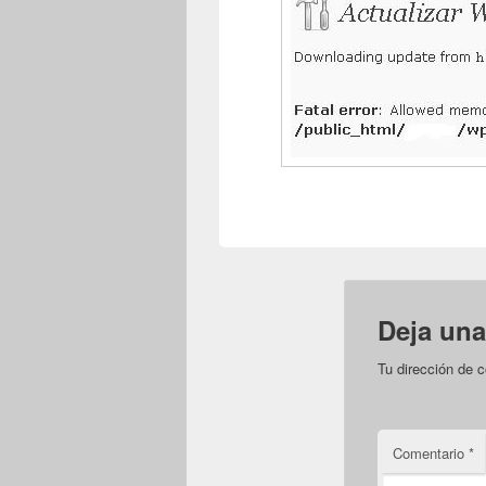
Deja una
Tu dirección de c
Comentario
*