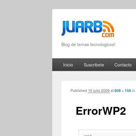
Blog de temas tecnologicos!
Primary menu
Skip to primary content
Skip to secondary content
Inicio
Suscribete
Contacto
Published
10 julio 2009
at
808 × 156
in
ErrorWP2