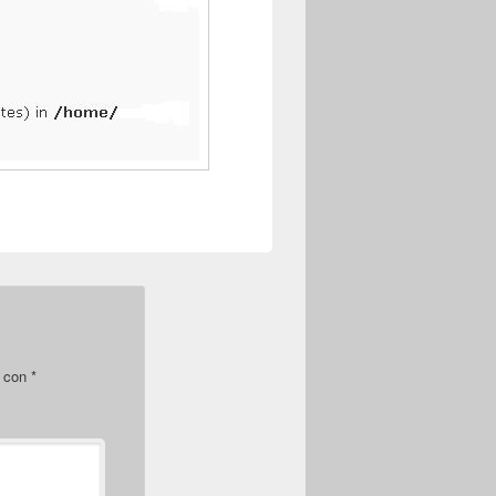
s con
*