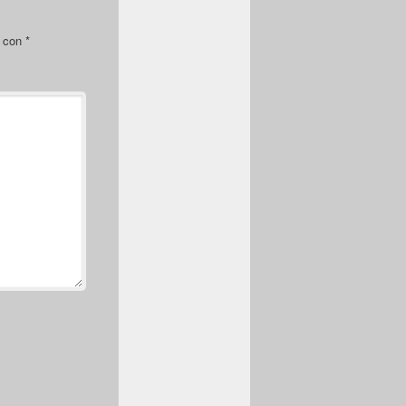
s con
*