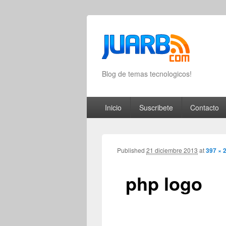
Blog de temas tecnologicos!
Primary menu
Skip to primary content
Skip to secondary content
Inicio
Suscribete
Contacto
Published
21 diciembre 2013
at
397 × 
php logo