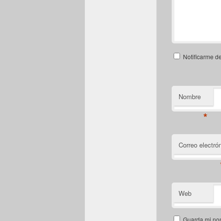
Notificarme d
Nombre
*
Correo electró
Web
Guarda mi nom