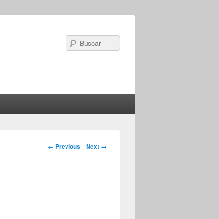
Search
Image navigation
← Previous
Next →