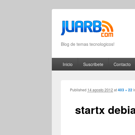
Blog de temas tecnologicos!
Primary menu
Skip to primary content
Skip to secondary content
Inicio
Suscribete
Contacto
Published
14 agosto 2012
at
403 × 22
i
startx debi