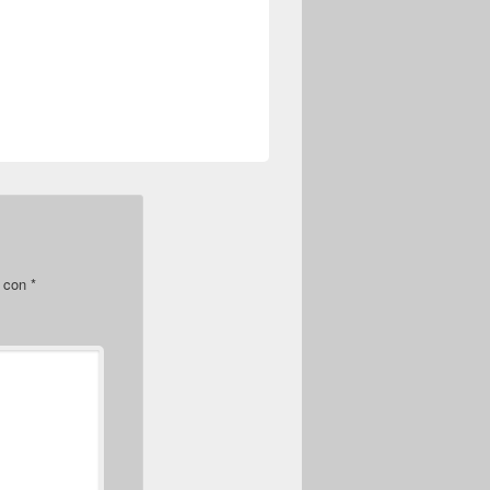
s con
*