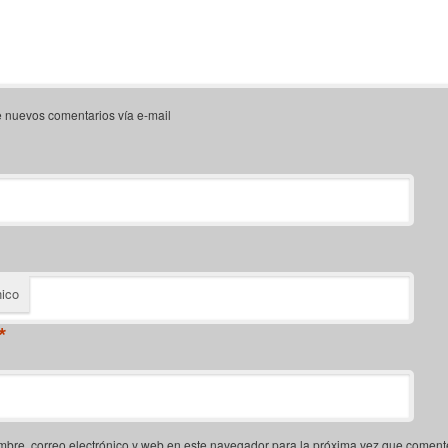
e nuevos comentarios vía e-mail
nico
*
bre, correo electrónico y web en este navegador para la próxima vez que coment