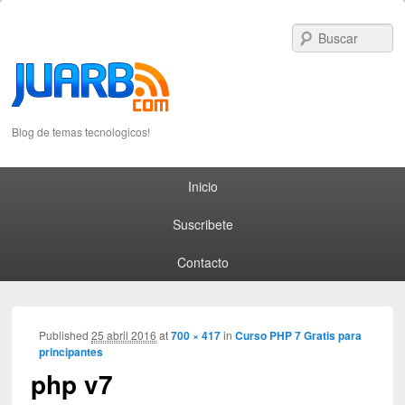
S
Blog de temas tecnologicos!
Primary menu
Skip to primary content
Skip to secondary content
Inicio
Suscribete
Contacto
I
Published
25 abril 2016
at
700 × 417
in
Curso PHP 7 Gratis para
principantes
navig
php v7