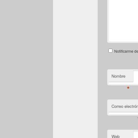
Notificarme d
Nombre
*
Correo electró
Web