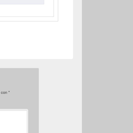
s con
*