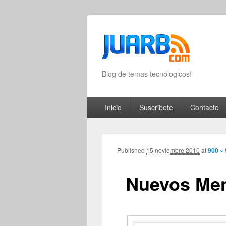
Blog de temas tecnologicos!
Primary menu
Skip to primary content
Skip to secondary content
Inicio
Suscribete
Contacto
Published
15 noviembre 2010
at
900 ×
Nuevos Men