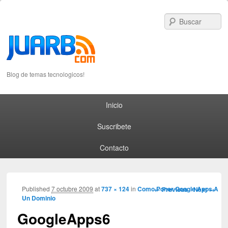
S
Blog de temas tecnologicos!
Primary menu
Skip to primary content
Skip to secondary content
Inicio
Suscribete
Contacto
Image navigation
Published
7 octubre 2009
at
737 × 124
in
Como Poner Google Apps A
← Previous
Next →
Un Dominio
GoogleApps6