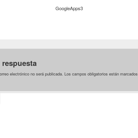
GoogleApps3
 respuesta
orreo electrónico no será publicada.
Los campos obligatorios están marcado