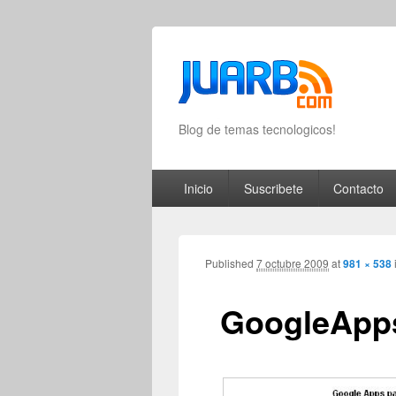
Blog de temas tecnologicos!
Primary menu
Skip to primary content
Skip to secondary content
Inicio
Suscribete
Contacto
Published
7 octubre 2009
at
981 × 538
GoogleApp