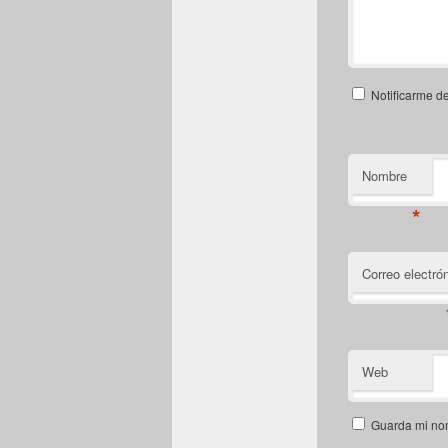
Notificarme d
Nombre
*
Correo electró
Web
Guarda mi nom