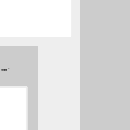
s con
*