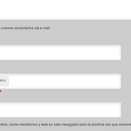
e nuevos comentarios vía e-mail
nico
*
bre, correo electrónico y web en este navegador para la próxima vez que coment