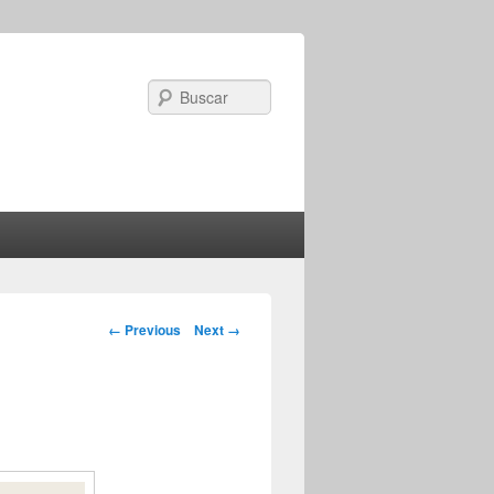
Search
Image navigation
← Previous
Next →