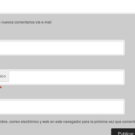
e nuevos comentarios vía e-mail
nico
*
bre, correo electrónico y web en este navegador para la próxima vez que coment