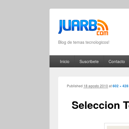
Blog de temas tecnologicos!
Primary menu
Skip to primary content
Skip to secondary content
Inicio
Suscribete
Contacto
Published
18 agosto 2010
at
602 × 428
Seleccion 