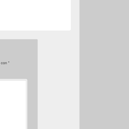
s con
*