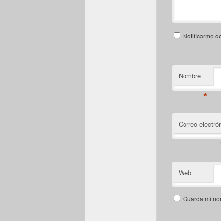
Notificarme d
Nombre
*
Correo electró
Web
Guarda mi nom