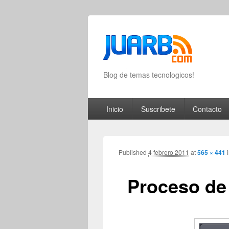
Blog de temas tecnologicos!
Primary menu
Skip to primary content
Skip to secondary content
Inicio
Suscribete
Contacto
Published
4 febrero 2011
at
565 × 441
Proceso de 