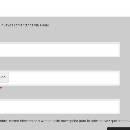
e nuevos comentarios vía e-mail
nico
*
bre, correo electrónico y web en este navegador para la próxima vez que coment