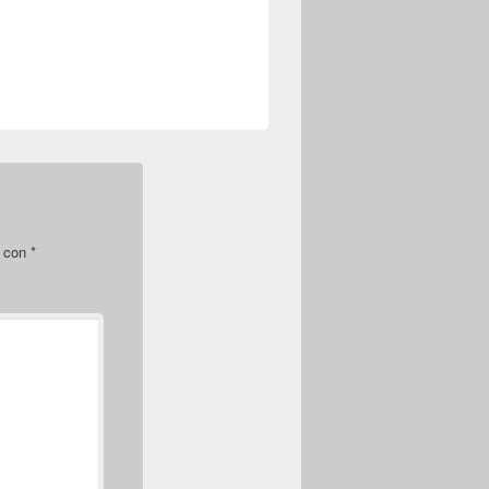
s con
*