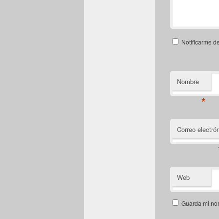
Notificarme d
Nombre
*
Correo electró
Web
Guarda mi nom