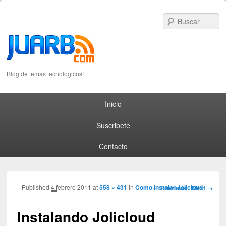
S
Blog de temas tecnologicos!
Primary menu
Skip to primary content
Skip to secondary content
Inicio
Suscribete
Contacto
Image navigation
Published
4 febrero 2011
at
558 × 431
in
Como Instalar Jolicloud
← Previous
Next →
Instalando Jolicloud