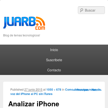
S
Blog de temas tecnologicos!
Primary menu
Skip to primary content
Skip to secondary content
Inicio
Suscribete
Contacto
Image navigation
Published
27 junio 2015
at
1050 × 678
in
Como descargar notas de
← Previous
Next →
voz del iPhone al PC sin iTunes
Analizar iPhone