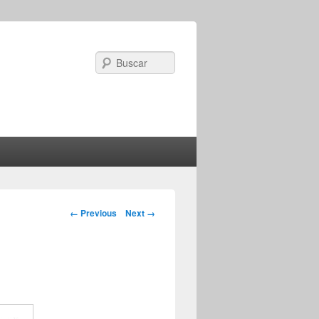
Search
Image navigation
← Previous
Next →