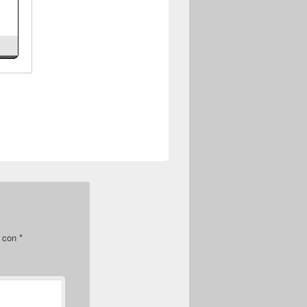
s con
*