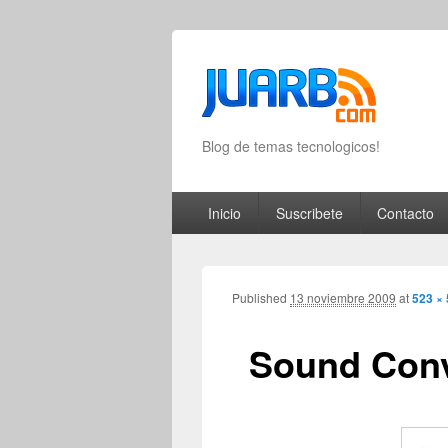
Blog de temas tecnologicos!
Primary menu
Skip to primary content
Skip to secondary content
Inicio
Suscribete
Contacto
Published
13 noviembre 2009
at
523 ×
Sound Conv