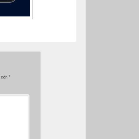
s con
*