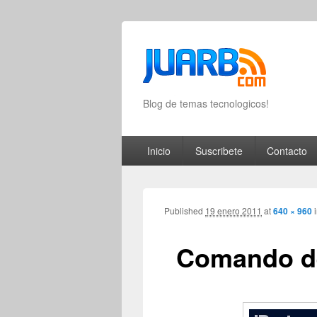
Blog de temas tecnologicos!
Primary menu
Skip to primary content
Skip to secondary content
Inicio
Suscribete
Contacto
Published
19 enero 2011
at
640 × 960
Comando d