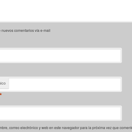
e nuevos comentarios vía e-mail
nico
*
bre, correo electrónico y web en este navegador para la próxima vez que coment