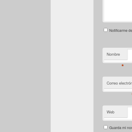
Notificarme d
Nombre
*
Correo electró
Web
Guarda mi nom