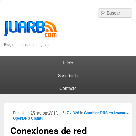
S
Blog de temas tecnologicos!
Primary menu
Skip to primary content
Skip to secondary content
Inicio
Suscribete
Contacto
Image
Published
25 octubre 2010
at
517 × 326
in
Cambiar DNS en Ubuntu –
Next →
OpenDNS Ubuntu
navigation
Conexiones de red