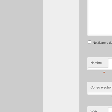
Notificarme d
Nombre
*
Correo electró
Web