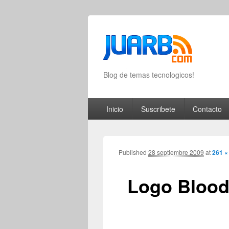
Blog de temas tecnologicos!
Primary menu
Skip to primary content
Skip to secondary content
Inicio
Suscribete
Contacto
Published
28 septiembre 2009
at
261 ×
Logo Blood